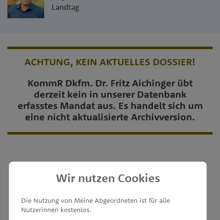
Landtag
ACHTUNG, KEIN AKTUELLES DOSSIER!
KommR Dkfm. Dr. Fritz Aichinger übt
derzeit kein in unserer Datenbank
erfasstes Mandat aus. Es handelt sich um
eine nicht aktualisierte Archivversion.
Wir nutzen Cookies
MEINE ABGEORDNETEN
Die Nutzung von Meine Abgeordneten ist für alle
Nutzerinnen kostenlos.
unterstützt von