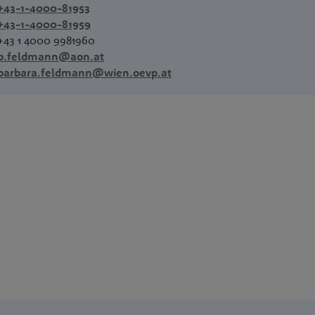
+43-1-4000-81953
+43-1-4000-81959
+43 1 4000 9981960
b.feldmann@aon.at
barbara.feldmann@wien.oevp.at