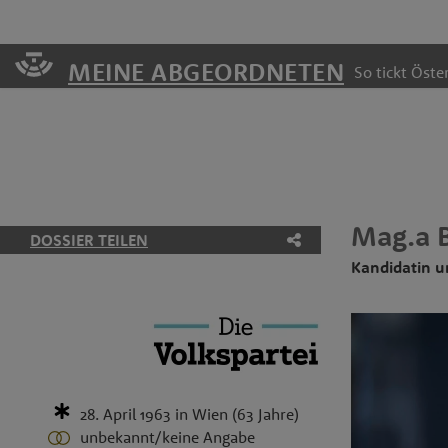
MEINE ABGEORDNETEN
So tickt Öster
Mag.a
DOSSIER TEILEN
Kandidatin 
28. April 1963
in
Wien
(63 Jahre)
unbekannt/keine Angabe