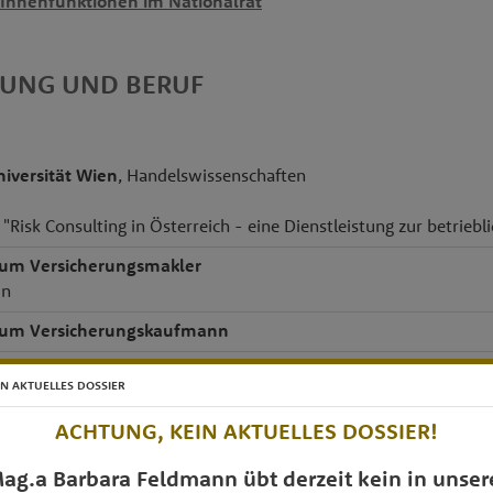
rInnenfunktionen im Nationalrat
DUNG UND BERUF
niversität Wien
, Handelswissenschaften
 "Risk Consulting in Österreich - eine Dienstleistung zur betrieb
zum Versicherungsmakler
in
zum Versicherungskaufmann
ium
IN AKTUELLES DOSSIER
ACHTUNG, KEIN AKTUELLES DOSSIER!
ag.a Barbara Feldmann übt derzeit kein in unser