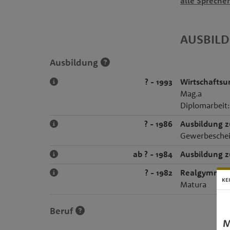
alle Spreche
AUSBIL
Ausbildung
? - 1993
Wirtschaftsu
Mag.a
Diplomarbeit:
? - 1986
Ausbildung 
Gewerbesche
ab ? - 1984
Ausbildung 
? - 1982
Realgymnas
KE
Matura
Beruf
M