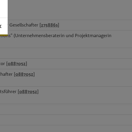
5z
]
der Gesellschafter [
275886s
]
K
utions" (Unternehmensberaterin und Projektmanagerin
or [
088705z
]
hafter [
088705z
]
tsführer [
088705z
]