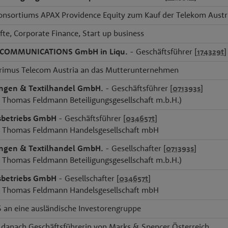
onsortiums APAX Providence Equity zum Kauf der Telekom Austr
fte, Corporate Finance, Start up business
ECOMMUNICATIONS GmbH in Liqu.
- Geschäftsführer [
174329t
]
Primus Telecom Austria an das Mutterunternehmen
ungen & Textilhandel GmbH.
- Geschäftsführer [
071393s
]
7: Thomas Feldmann Beteiligungsgesellschaft m.b.H.)
betriebs GmbH
- Geschäftsführer [
034657t
]
7: Thomas Feldmann Handelsgesellschaft mbH
ungen & Textilhandel GmbH.
- Gesellschafter [
071393s
]
7: Thomas Feldmann Beteiligungsgesellschaft m.b.H.)
betriebs GmbH
- Gesellschafter [
034657t
]
7: Thomas Feldmann Handelsgesellschaft mbH
 an eine ausländische Investorengruppe
 danach Geschäftsführerin von Marks & Spencer Österreich