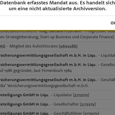
Datenbank erfasstes Mandat aus. Es handelt sich
etzwerk
um eine nicht aktualisierte Archivversion.
aming Industries GmbH
- Mitglied des Aufsichtsrates [
10944
ter Company Kreuzweger Feldmann OG
- unbeschränkt haften
O
 Einzelunternehmens "Mag. Barbara Feldmann - Progressive Sol
hen Strategieberatung, Start up Business und Corporate Finance)
 AG
- Mitglied des Aufsichtsrates [
069548b
]
rsicherungsvermittlungsgesellschaft m.b.H. in Liqu.
- Liquidat
rsicherungsvermittlungsgesellschaft m.b.H. in Liqu.
- Gesellsc
uf 1986 gegründet, laut Firmenbuch 1984
rsicherungsvermittlungsgesellschaft m.b.H. in Liqu.
- Geschäf
lla" Versicherungsvermittlungsgesellschaft m.b.H.
Beteiligungs GmbH in Liqu.
- Liquidator [
217357v
]
Beteiligungs GmbH in Liqu.
- Gesellschafter [
217357v
]
Beteiligungs GmbH in Liqu.
- Geschäftsführer [
217357v
]