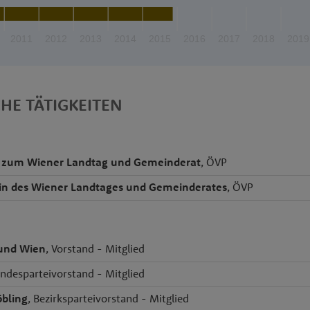
2011
2012
2013
2014
2015
2016
2017
2018
2019
CHE TÄTIGKEITEN
 zum Wiener Landtag und Gemeinderat
, ÖVP
rin des Wiener Landtages und Gemeinderates
, ÖVP
bund Wien
, Vorstand - Mitglied
andesparteivorstand - Mitglied
bling
, Bezirksparteivorstand - Mitglied