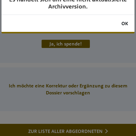
Archivversion.
MEINE ABGEORDNETEN
OK
pflegt Transparenz seit 2011
Helfen Sie mit!
Ja, ich spende!
Ich möchte eine Korrektur oder Ergänzung zu diesem
Dossier vorschlagen
ZUR LISTE ALLER ABGEORDNETEN