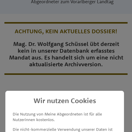
Abgeordneter zum Vorarlberger Landtag
ACHTUNG, KEIN AKTUELLES DOSSIER!
Mag. Dr. Wolfgang Schüssel übt derzeit
kein in unserer Datenbank erfasstes
Mandat aus. Es handelt sich um eine nicht
aktualisierte Archivversion.
Wir nutzen Cookies
MEINE ABGEORDNETEN
Die Nutzung von Meine Abgeordneten ist für alle
Nutzerinnen kostenlos.
unterstützt von
Die nicht-kommerzielle Verwendung unserer Daten ist