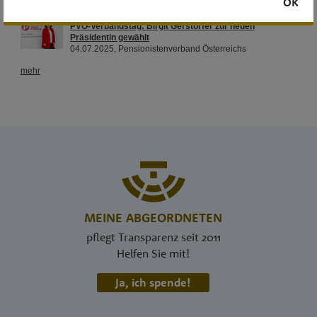
OK
MEINE ABGEORDNETEN
pflegt Transparenz seit 2011
Helfen Sie mit!
Ja, ich spende!