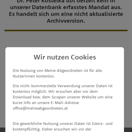
Dr. Peter Kostelka übt derzeit kein in
unserer Datenbank erfasstes Mandat aus.
Es handelt sich um eine nicht aktualisierte
Archivversion.
Wir nutzen Cookies
MEINE ABGEORDNETEN
Die Nutzung von Meine Abgeordneten ist für alle
Nutzerinnen kostenlos.
unterstützt von
Die nicht-kommerzielle Verwendung unserer Daten ist
kostenlos möglich. Wir ersuchen aber vor dem
Download bzw. dem Scrapen unserer Website um eine
kurze Info an unsere E-Mail-Adresse
office@meineabgeordneten.at
Die gewerbliche Nutzung unserer Daten ist lizenz- und
kostenpflichtig. Daher ersuchen wir vor der