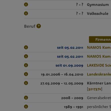
? - ?
Gymnasium
? - ?
Volksschule
Beruf
Firmenn
seit 05.02.2011
NAMOS Komm
seit 05.02.2011
NAMOS Komm
seit 01.09.2009
LAKESIDE Sci
19.01.2006 - 16.04.2010
Landeskranke
27.03.2009 - 12.05.2009
Kärntner Lan
[
321737v
]
2008 - 2009
Generalsekre
1989 - 1991
persönlicher 