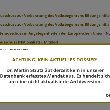
usschuss zur Vorberatung des Volksbegehrens Bildungsinitiati
usschuss zur Vorberatung des Volksbegehrens Bildungsinitiati
terausschuss in Angelegenheiten der Europäischen Union
(Na
ausschuss
(Nationalrat) - Mitglied
IN AKTUELLES DOSSIER
usschuss
(Nationalrat) - Mitglied
ACHTUNG, KEIN AKTUELLES DOSSIER!
chüsse
Dr. Martin Strutz übt derzeit kein in unserer
Datenbank erfasstes Mandat aus. Es handelt sich
DUNG UND BERUF
um eine nicht aktualisierte Archivversion.
O
Politikwissenschaft, Publizistik und Kommunikationswissenschaft