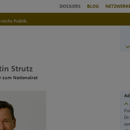
DOSSIERS
BLOG
NETZWERK
reichs Politik.
tin
Strutz
r zum Nationalrat
Ad
Fr
Dr
10