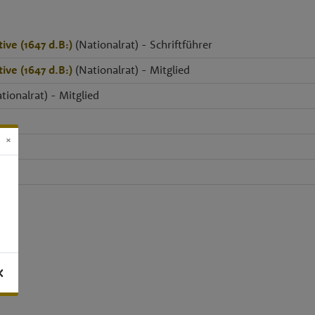
ve (1647 d.B:)
(Nationalrat) - Schriftführer
ve (1647 d.B:)
(Nationalrat) - Mitglied
tionalrat) - Mitglied
×
K