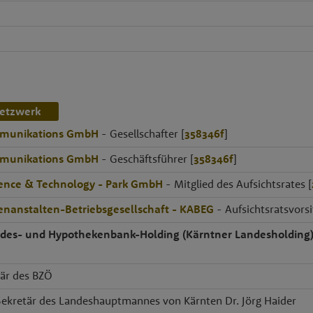
etzwerk
unikations GmbH
- Gesellschafter [
358346f
]
unikations GmbH
- Geschäftsführer [
358346f
]
ence & Technology - Park GmbH
- Mitglied des Aufsichtsrates [
nanstalten-Betriebsgesellschaft - KABEG
- Aufsichtsratsvorsi
des- und Hypothekenbank-Holding (Kärntner Landesholding
tär des BZÖ
Sekretär des Landeshauptmannes von Kärnten Dr. Jörg Haider