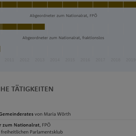
Abgeordneter zum Nationalrat, FPÖ
Abgeordneter zum Nationalrat, fraktionslos
2011
2012
2013
2014
2015
2016
2017
2018
2019
CHE TÄTIGKEITEN
 Gemeinderates
von Maria Wörth
r zum Nationalrat
, FPÖ
n freiheitlichen Parlamentsklub