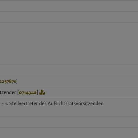
225787s
]
tzender [
071434a
]
)
- 1. Stellvertreter des Aufsichtsratsvorsitzenden