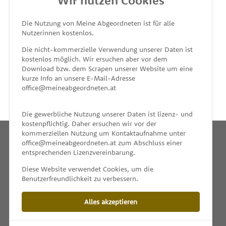
Wir nutzen Cookies
MEINE ABGEORDNETEN
Die Nutzung von Meine Abgeordneten ist für alle
Nutzerinnen kostenlos.
unterstützt von
Die nicht-kommerzielle Verwendung unserer Daten ist
kostenlos möglich. Wir ersuchen aber vor dem
Download bzw. dem Scrapen unserer Website um eine
kurze Info an unsere E-Mail-Adresse
office@meineabgeordneten.at
Die gewerbliche Nutzung unserer Daten ist lizenz- und
kostenpflichtig. Daher ersuchen wir vor der
kommerziellen Nutzung um Kontaktaufnahme unter
office@meineabgeordneten.at zum Abschluss einer
entsprechenden Lizenzvereinbarung.
INFO
Diese Website verwendet Cookies, um die
Benutzerfreundlichkeit zu verbessern.
SPENDEN
Alles akzeptieren
IMPRESSUM & KONTAKT
DATENSCHUTZ