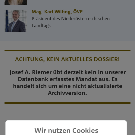
Mag. Karl Wilfing
,
ÖVP
Präsident des Niederösterreichischen
Landtags
ACHTUNG, KEIN AKTUELLES DOSSIER!
Josef A. Riemer übt derzeit kein in unserer
Datenbank erfasstes Mandat aus. Es
handelt sich um eine nicht aktualisierte
Archivversion.
Wir nutzen Cookies