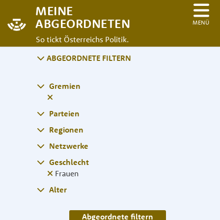
MEINE
ABGEORDNETEN
MENÜ
So tickt Österreichs Politik.
ABGEORDNETE FILTERN
Gremien
Parteien
Regionen
Netzwerke
Geschlecht
Frauen
Alter
Abgeordnete filtern